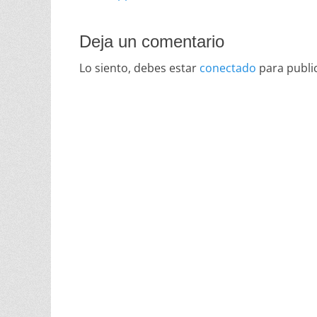
de
anterior:
entradas
Deja un comentario
Lo siento, debes estar
conectado
para publi