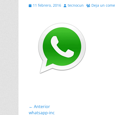
Publicado
Autor
11 febrero, 2016
tecnocun
Deja un come
el
Navegación
← Anterior
Entrada
whatsapp-inc