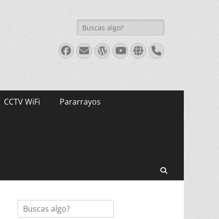
Buscar:
Facebook
Correo
WordPress
Youtube
Web
Teléfono
electrónico
CCTV WiFi
Pararrayos
Buscar
Buscar: