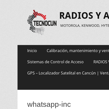
RADIOS Y 
MOTOROLA, KENWOOD, HYTER
Saltar
Menú
Inicio
Calibración, mantenimiento y ven
al
principal
contenido
Sistemas de Control de Acceso
RADIOS 
GPS – Localizador Satelital en Cancún | Vent
whatsapp-inc