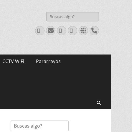
Buscar:
Facebook
Correo
WordPress
Youtube
Web
Teléfono
electrónico
CCTV WiFi
Pararrayos
Buscar
Buscar: