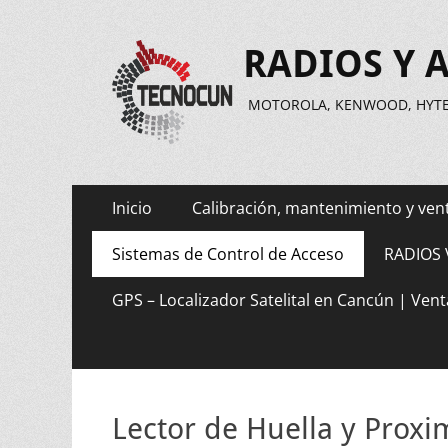
RADIOS Y 
MOTOROLA, KENWOOD, HYTER
Menú
Saltar
Inicio
Calibración, mantenimiento y ven
al
principal
contenido
Sistemas de Control de Acceso
RADIOS 
GPS – Localizador Satelital en Cancún | Vent
Lector de Huella y Proxi