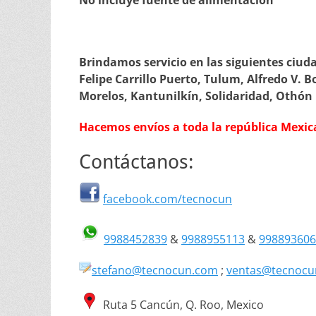
No incluye fuente de alimentación
Brindamos servicio en las siguientes ciud
Felipe Carrillo Puerto, Tulum, Alfredo V. B
Morelos, Kantunilkín, Solidaridad, Othón
Hacemos envíos a toda la república Mexic
Contáctanos:
facebook.com/tecnocun
9988452839
&
9988955113
&
99889360
stefano@tecnocun.com
;
ventas@tecnocu
Ruta 5 Cancún, Q. Roo, Mexico