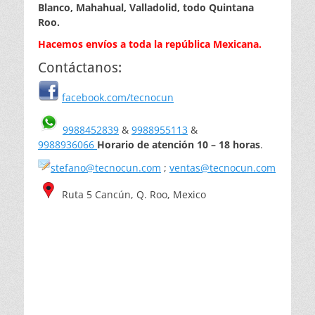
Blanco, Mahahual, Valladolid, todo Quintana
Roo.
Hacemos envíos a toda la república Mexicana.
Contáctanos:
facebook.com/tecnocun
9988452839
&
9988955113
&
9988936066
Horario de atención 10 – 18 horas
.
stefano@tecnocun.com
;
ventas@tecnocun.com
Ruta 5 Cancún, Q. Roo, Mexico