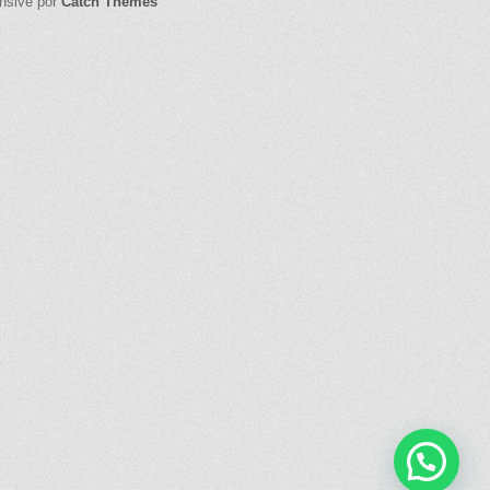
onsive por
Catch Themes