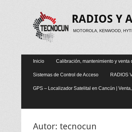
RADIOS Y 
MOTOROLA, KENWOOD, HYTE
Menú
Saltar
Inicio
Calibración, mantenimiento y venta 
al
principal
contenido
Sistemas de Control de Acceso
RADIOS 
GPS – Localizador Satelital en Cancún | Venta
Autor:
tecnocun