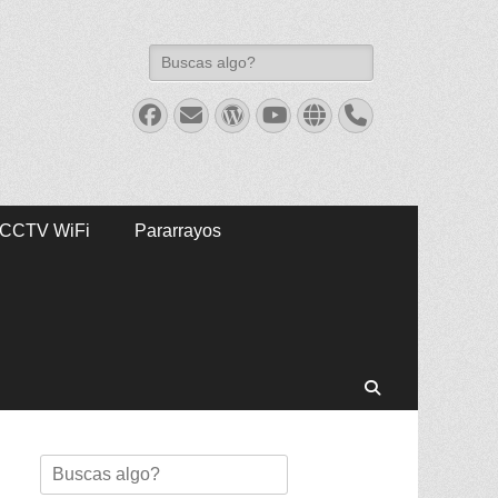
Buscar:
Facebook
Correo
WordPress
Youtube
Web
Teléfono
electrónico
CCTV WiFi
Pararrayos
Buscar
Buscar: