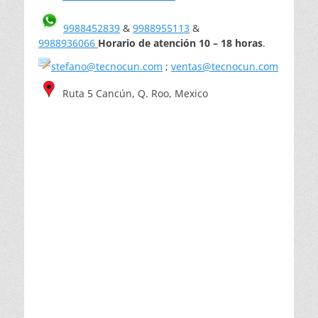
9988452839
&
9988955113
&
9988936066
Horario de atención 10 – 18 horas
.
stefano@tecnocun.com
;
ventas@tecnocun.com
Ruta 5 Cancún, Q. Roo, Mexico