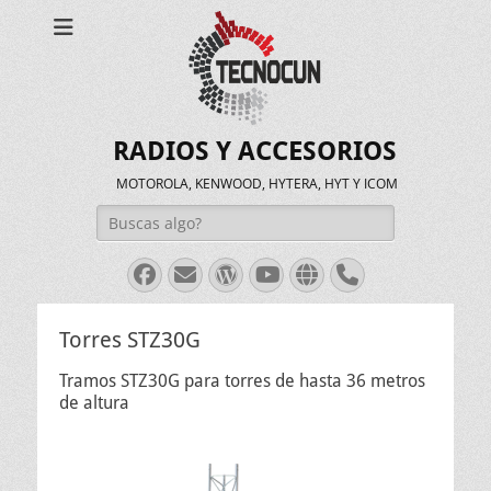
RADIOS Y ACCESORIOS
MOTOROLA, KENWOOD, HYTERA, HYT Y ICOM
Buscar:
Facebook
Correo
WordPress
Youtube
Web
Teléfono
electrónico
Torres STZ30G
Tramos STZ30G para torres de hasta 36 metros
de altura