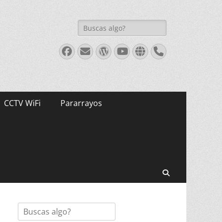
Buscar:
Facebook
Correo
WordPress
Youtube
Web
Teléfono
electrónico
CCTV WiFi
Pararrayos
Buscar
Buscar: