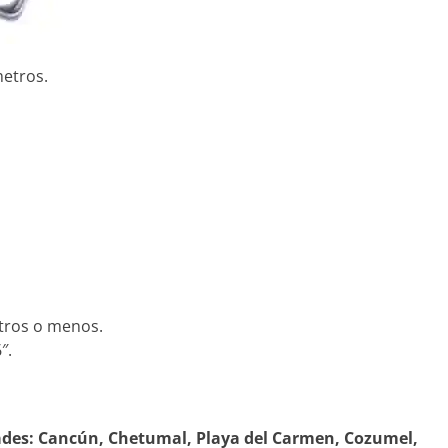
metros.
tros o menos.
″.
ades:
Cancún, Chetumal, Playa del Carmen, Cozumel,