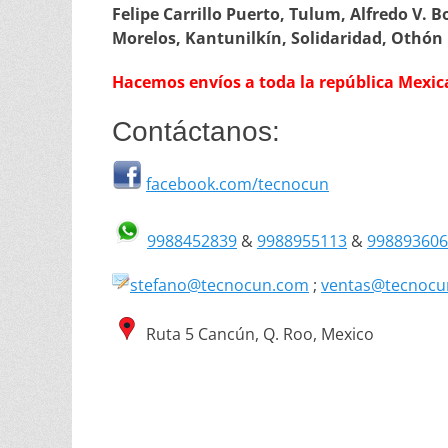
Felipe Carrillo Puerto, Tulum, Alfredo V. B
Morelos, Kantunilkín, Solidaridad, Othón
Hacemos envíos a toda la república Mexic
Contáctanos:
facebook.com/tecnocun
9988452839
&
9988955113
&
99889360
stefano@tecnocun.com
;
ventas@tecnocu
Ruta 5 Cancún, Q. Roo, Mexico