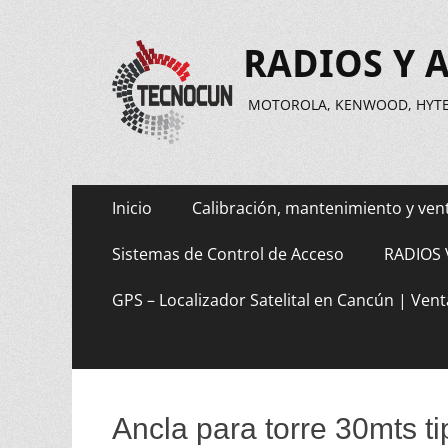
RADIOS Y 
MOTOROLA, KENWOOD, HYTER
Saltar
Menú
Inicio
Calibración, mantenimiento y ven
al
principal
contenido
Sistemas de Control de Acceso
RADIOS 
GPS – Localizador Satelital en Cancún | Vent
Ancla para torre 30mts ti