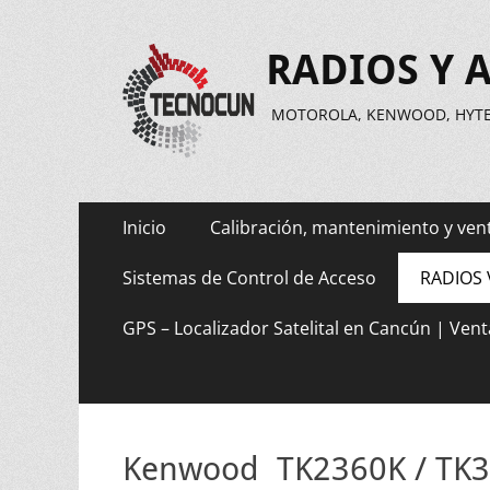
RADIOS Y 
MOTOROLA, KENWOOD, HYTER
Menú
Saltar
Inicio
Calibración, mantenimiento y ven
al
principal
contenido
Sistemas de Control de Acceso
RADIOS 
GPS – Localizador Satelital en Cancún | Vent
Kenwood TK2360K / TK