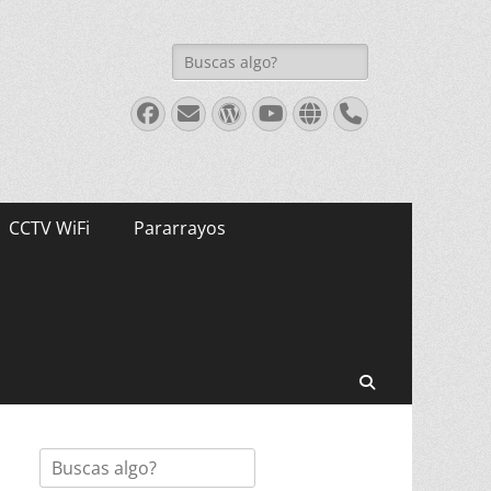
Buscar:
Facebook
Correo
WordPress
Youtube
Web
Teléfono
electrónico
CCTV WiFi
Pararrayos
Buscar
Buscar: