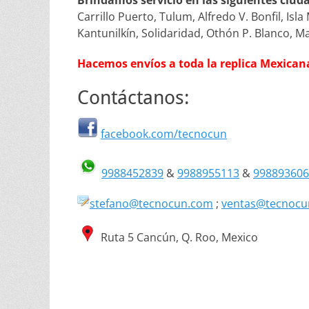
Brindamos servicio en las siguientes ciud
Carrillo Puerto, Tulum, Alfredo V. Bonfil, Is
Kantunilkín, Solidaridad, Othón P. Blanco, M
Hacemos envíos a toda la replica Mexican
Contáctanos:
facebook.com/tecnocun
9988452839
&
9988955113
&
99889360
stefano@tecnocun.com
;
ventas@tecnocu
Ruta 5 Cancún, Q. Roo, Mexico