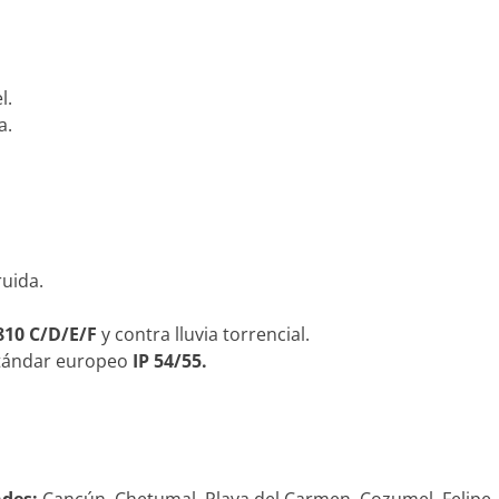
l.
a.
ruida.
810 C/D/E/F
y contra lluvia torrencial.
estándar europeo
IP 54/55.