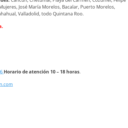
ades:
Cancún, Chetumal, Playa del Carmen, Cozumel, Felipe
la Mujeres, José María Morelos, Bacalar, Puerto Morelos,
ahahual, Valladolid, todo Quintana Roo.
a.
66
Horario de atención 10 – 18 horas
.
n.com