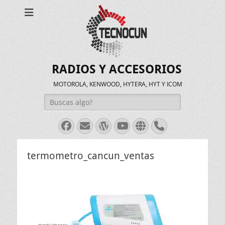
RADIOS Y ACCESORIOS
MOTOROLA, KENWOOD, HYTERA, HYT Y ICOM
Buscar:
Facebook
Correo
WordPress
Youtube
Web
Teléfono
electrónico
termometro_cancun_ventas