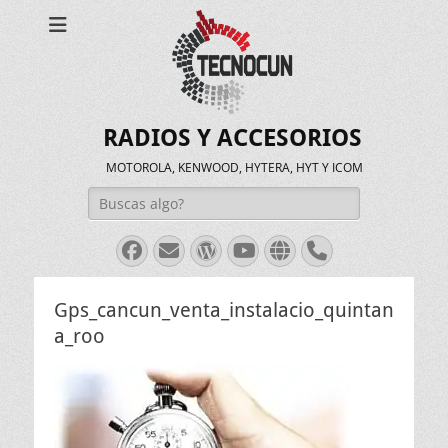
RADIOS Y ACCESORIOS
MOTOROLA, KENWOOD, HYTERA, HYT Y ICOM
Buscar:
Facebook
Correo
WordPress
Youtube
Web
Teléfono
electrónico
Gps_cancun_venta_instalacio_quintan
a_roo