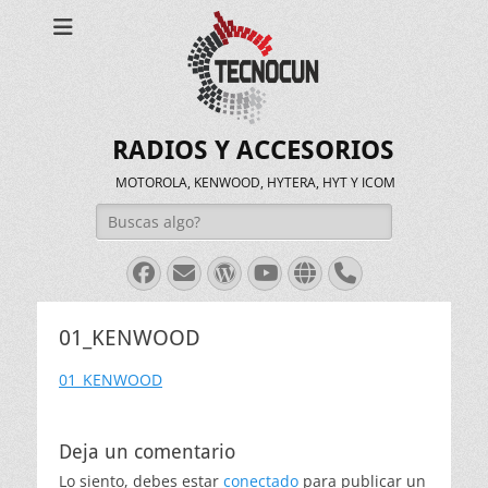
RADIOS Y ACCESORIOS
MOTOROLA, KENWOOD, HYTERA, HYT Y ICOM
Buscar:
Facebook
Correo
WordPress
Youtube
Web
Teléfono
electrónico
01_KENWOOD
01_KENWOOD
Deja un comentario
Lo siento, debes estar
conectado
para publicar un