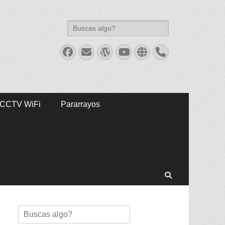
Buscar:
Facebook
Correo
WordPress
Youtube
Web
Teléfono
electrónico
CCTV WiFi
Pararrayos
Buscar
Buscar: