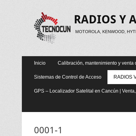
RADIOS Y 
MOTOROLA, KENWOOD, HYTE
Menú
Saltar
Inicio
Calibración, mantenimiento y venta 
al
principal
contenido
Sistemas de Control de Acceso
RADIOS 
GPS – Localizador Satelital en Cancún | Venta
0001-1