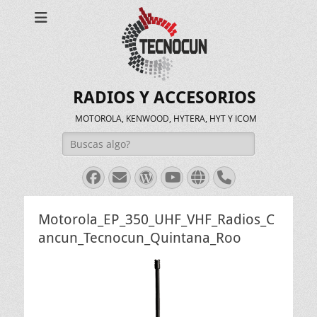
RADIOS Y ACCESORIOS
MOTOROLA, KENWOOD, HYTERA, HYT Y ICOM
Buscar:
Facebook
Correo
WordPress
Youtube
Web
Teléfono
electrónico
Motorola_EP_350_UHF_VHF_Radios_C
ancun_Tecnocun_Quintana_Roo