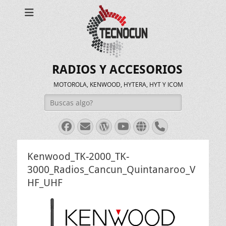
RADIOS Y ACCESORIOS
MOTOROLA, KENWOOD, HYTERA, HYT Y ICOM
Buscar:
Facebook
Correo
WordPress
Youtube
Web
Teléfono
electrónico
Kenwood_TK-2000_TK-
3000_Radios_Cancun_Quintanaroo_V
HF_UHF