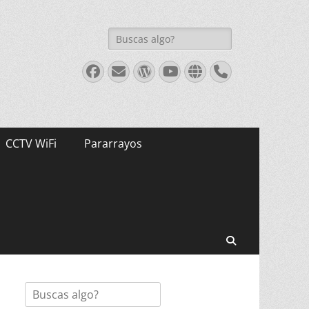
Buscar:
Facebook
Correo
WordPress
Youtube
Web
Teléfono
electrónico
CCTV WiFi
Pararrayos
Buscar
Buscar: