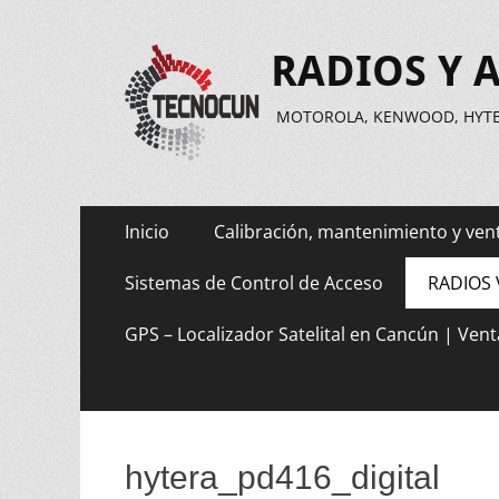
RADIOS Y 
MOTOROLA, KENWOOD, HYTER
Saltar
Menú
Inicio
Calibración, mantenimiento y ven
al
principal
contenido
Sistemas de Control de Acceso
RADIOS 
GPS – Localizador Satelital en Cancún | Vent
hytera_pd416_digital