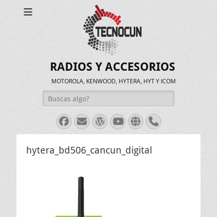
RADIOS Y ACCESORIOS
MOTOROLA, KENWOOD, HYTERA, HYT Y ICOM
Buscar:
Facebook
Correo
WordPress
Youtube
Web
Teléfono
electrónico
hytera_bd506_cancun_digital