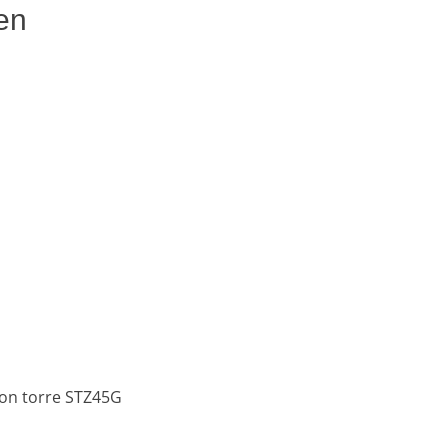
en
con torre STZ45G