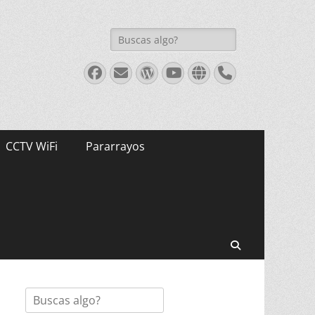
Buscar:
Facebook
Correo
WordPress
Youtube
Web
Teléfono
electrónico
CCTV WiFi
Pararrayos
Buscar
Buscar: