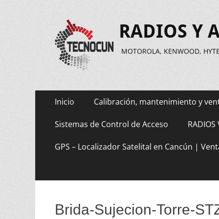
RADIOS Y 
MOTOROLA, KENWOOD, HYTER
Saltar
Menú
Inicio
Calibración, mantenimiento y ven
al
principal
contenido
Sistemas de Control de Acceso
RADIOS 
GPS – Localizador Satelital en Cancún | Vent
Brida-Sujecion-Torre-S