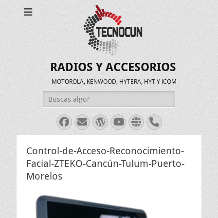
RADIOS Y ACCESORIOS
MOTOROLA, KENWOOD, HYTERA, HYT Y ICOM
Buscar:
Facebook
Correo
WordPress
Youtube
Web
Teléfono
electrónico
Control-de-Acceso-Reconocimiento-
Facial-ZTEKO-Cancún-Tulum-Puerto-
Morelos