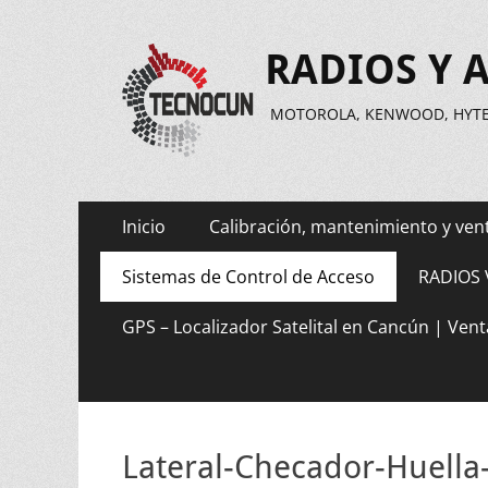
RADIOS Y 
MOTOROLA, KENWOOD, HYTER
Menú
Saltar
Inicio
Calibración, mantenimiento y ven
al
principal
contenido
Sistemas de Control de Acceso
RADIOS 
GPS – Localizador Satelital en Cancún | Vent
Lateral-Checador-Huella-