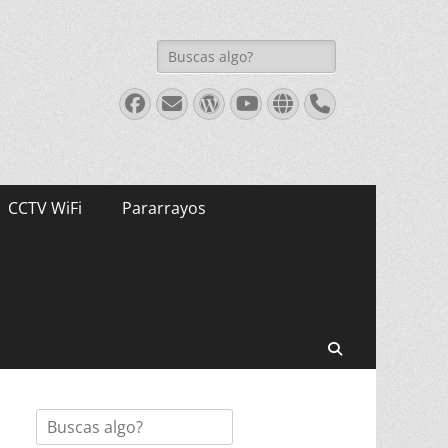
Buscar:
Facebook
Correo
WordPress
Youtube
Web
Teléfono
electrónico
CCTV WiFi
Pararrayos
Buscar
Buscar: