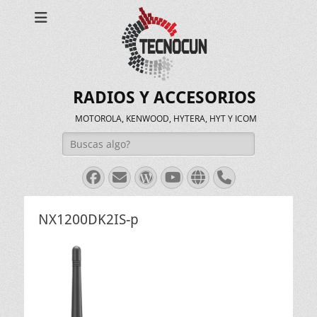
RADIOS Y ACCESORIOS
MOTOROLA, KENWOOD, HYTERA, HYT Y ICOM
Buscar:
Facebook
Correo
WordPress
Youtube
Web
Teléfono
electrónico
NX1200DK2IS-p