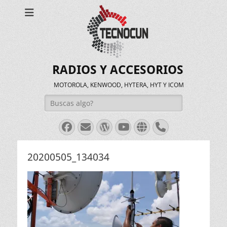
RADIOS Y ACCESORIOS
MOTOROLA, KENWOOD, HYTERA, HYT Y ICOM
Buscar:
Facebook
Correo
WordPress
Youtube
Web
Teléfono
electrónico
20200505_134034